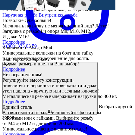
- GAS, BSP, UNF и JIC от 1/16" до 4";
- термостойкие, многоразовые, быстросъемные.
Наружная резьба
Внутренняя резьба
Позвольте себе больше!
Увеличить нагрузку не меняя внешний вид? Легко!
Заглушка с резьбой и опора М8, М10, М12...
И даже М16!
Подробнее
8 (800) 333 03 59
Колпачки от М4 до М64
Универсальные колпачки на болт или гайку
или более компактное решение для болта.
Ваш город Хабаровск?
Форма, размер и цвет на Ваш выбор!
Подробнее
Нет ограничениям!
Регулируйте высоту конструкции,
нивелируйте неровности поверхности и даже
угол наклона - вручную или гаечным ключом!
Металлическая резьба выдерживает нагрузки до 300 кг.
Подробнее
Выбрать другой
Единый стиль
Да
В зависимости от задач используйте фиксаторы
город
с болтами или с гайками. Выбирайте резьбу
от М4 до М12 и длиной до 200 мм.
Универсальное решение в едином стиле!
Подробнее