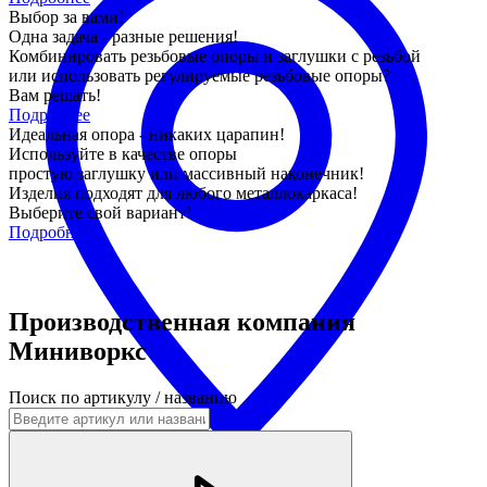
Выбор за вами!
Одна задача - разные решения!
Комбинировать резьбовые опоры и заглушки с резьбой
или использовать регулируемые резьбовые опоры?
Вам решать!
Подробнее
Идеальная опора - никаких царапин!
Используйте в качестве опоры
простую заглушку или массивный наконечник!
Изделия подходят для любого металлокаркаса!
Выберите свой вариант!
Подробнее
Производственная компания
Миниворкс
Поиск по артикулу / названию
Хабаровск