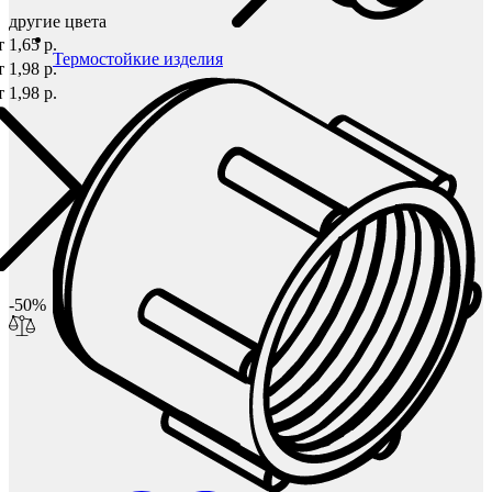
другие цвета
т 1,65 р.
Термостойкие изделия
т 1,98 р.
т 1,98 р.
-50%