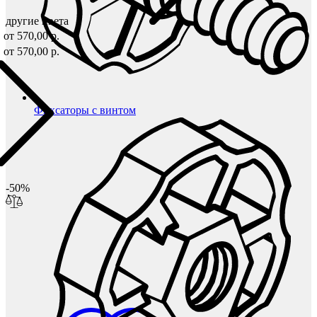
другие цвета
.
от 570,00 р.
.
от 570,00 р.
Фиксаторы с винтом
-50%