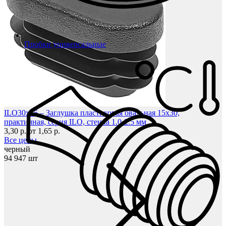
Пробки универсальные
ILO30x15 – Заглушка пластиковая овальная 15х30,
практичная, серия ILO, стенка 1.0-2.5 мм
3,30 р.
от 1,65 р.
Все цены
черный
94 947 шт