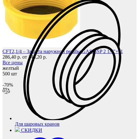
CFT2,1/4 – Защита наружной резьбы GAS/BSP 2 1/4"×11
286,40 р.
от 143,20 р.
Все цены
желтый
500 шт
-70%
Для шаровых кранов
СКИДКИ