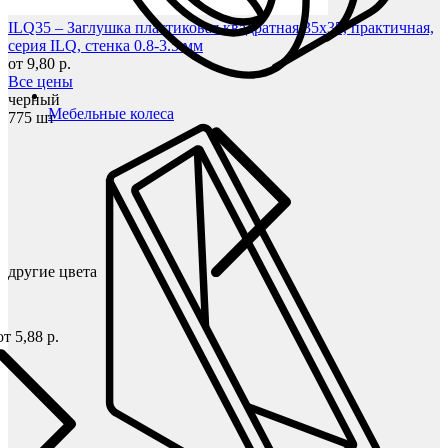
ILQ35 – Заглушка пластиковая квадратная 35х35, практичная,
серия ILQ, стенка 0.8-3.5 мм
от 9,80 р.
Все цены
черный
Мебельные колеса
775 шт
другие цвета
от 5,88 р.