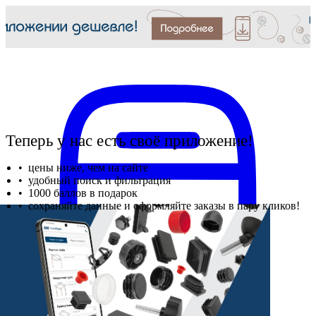
Теперь у нас есть своё приложение!
цены ниже, чем на сайте
удобный поиск и фильтрация
1000 баллов в подарок
сохраняйте данные и оформляйте заказы в пару кликов!
Доступно в
Защита любой резьбы!
- для внутренней и наружной резьбы;
- от M2 до М72;